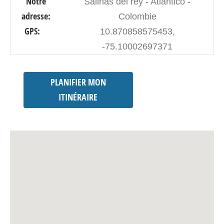
Notre
Salinas del rey - Atlàntico -
adresse:
Colombie
GPS:
10.870858575453,
-75.10002697371
PLANIFIER MON
ITINÉRAIRE