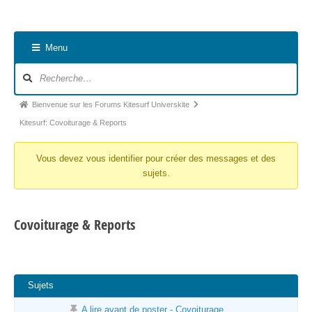
Nav
Menu
du
for
Fil
Bienvenue sur les Forums Kitesurf Universkite
d’Ariane
Kitesurf: Covoiturage & Reports
du
Vous devez vous identifier pour créer des messages et des
forum –
sujets.
Vous
êtes
ici :
Covoiturage & Reports
Sujets
A lire avant de poster - Covoiturage