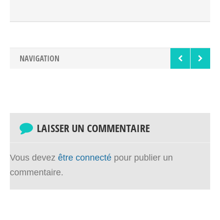
Torreilles, celle-ci s'étend jusqu'à l'embouchure du
fleuve de l'Agly. Comme le nom du spot le laisse à
penser, cette plage est parsemée de vestiges de la
seconde guerre mondiale. Vous y trouverez donc
NAVIGATION
quelques fortifications laissées à [...]
LAISSER UN COMMENTAIRE
Vous devez
être connecté
pour publier un
commentaire.