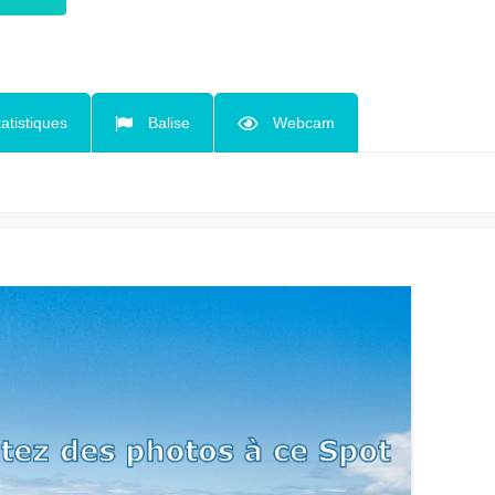
tatistiques
Balise
Webcam