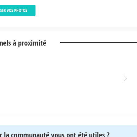
SER VOS PHOTOS
nels à proximité
n "proposer vos photos" dans l'onglet photos de ce spot
r la communauté vous ont été utiles ?