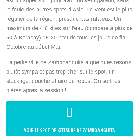
est un super spot pour avoir du vent garanti, sans
la foule des autres spots d’Asie. Le Vent est le plus
régulier de la région, presque pas rafaleux. Un
maximum de 4-6 kites sur l’eau (comparé à plus de
50 à Boracay) 15-20 nœuds tous les jours de fin
Octobre au début Mai.
La petite ville de Zamboanguita a quelques resorts
plutôt sympa et pas trop cher sur le spot, un
stockage, douche et aire de repos. On sert les
bières après la session !
VOIR LE SPOT DE KITESURF DE ZAMBOANGUITA