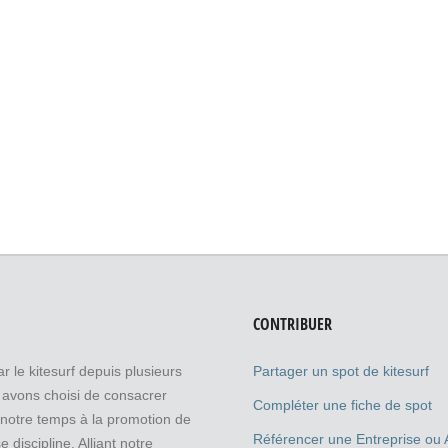
CONTRIBUER
r le kitesurf depuis plusieurs
Partager un spot de kitesurf
avons choisi de consacrer
Compléter une fiche de spot
 notre temps à la promotion de
Référencer une Entreprise ou 
e discipline. Alliant notre