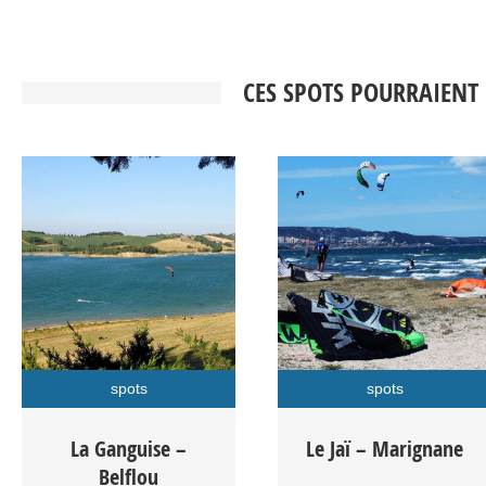
CES SPOTS POURRAIENT
spots
spots
Le spot de kitesurf de la
Le Jaï est une large
La Ganguise –
Le Jaï – Marignane
Ganguise à Belflou :
bande de sable située
Belflou