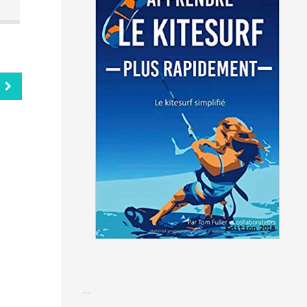
Cat Island (Bahamas) :
de Serre Ponçon e
Le spot principal de
lac de barrage. 
kitesurf se situe à 50
artificiellement au 
e
mètres d'un hôtel et
des années 1970, i
on
20m du Bar-restaurant,
long d'environ 
es
sur une plage de sable
kilomètres et larg
blanc de 12km, déserte !
400 à 1000 mèt
Le vent souffle en
selon l'endroit ou l
moyenne 5 jours par
trouve. Véritable 
ts
semaine d'Octobre à
posé au sud du p
e
Décembre, entre 15 et
national des écrins, 
Ce
20 nœuds. De [...]
la
…