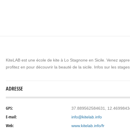
KiteLAB est une école de kite à Lo Stagnone en Sicile. Venez appr
profitez en pour découvrir la beauté de la sicile. Infos sur les stages
ADRESSE
GPS:
37.889562584631, 12.469984
E-mail:
info@kitelab.info
Web:
www.kitelab.info/fr