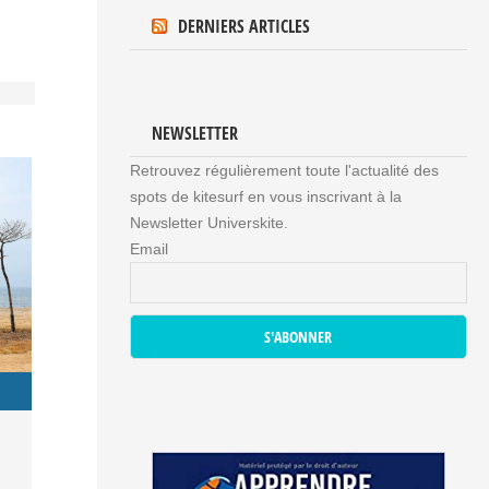
DERNIERS ARTICLES
NEWSLETTER
Retrouvez régulièrement toute l'actualité des
spots de kitesurf en vous inscrivant à la
Newsletter Universkite.
Email
spots
spots
la
Le spot de kitesurf de
Le spot du lac de 
Greenwood – Cat
Lac de Serre Po
s
Greenwood sur l'île de
Ponçon à Crots: L
Island (Bahamas)
– Crots