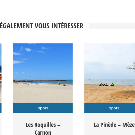
 ÉGALEMENT VOUS INTÉRESSER
spots
spots
Le spot de kitesurf des
Le spot de kitesurf de 
Les Roquilles –
La Pinède – Mèze
Roquilles à Carnon :
Pinède à Mèze : On le
Carnon